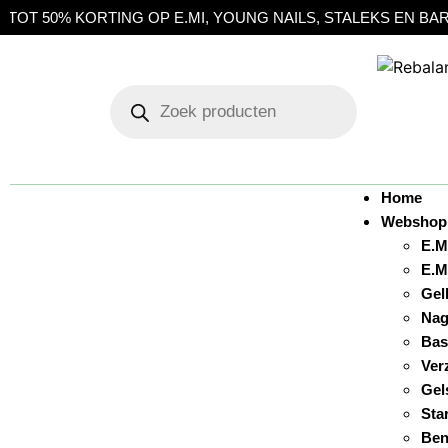
TING OP E.MI, YOUNG NAILS, STALEKS EN BARBICIDE | OPH
Home
Webshop
E.M
E.M
Gel
Nag
Bas
Ver
Gel
Sta
Ben