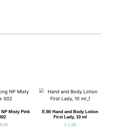
g NP Misty Pink
E.Mi Hand and Body Lotion
002
First Lady, 10 ml
9,95
€
1,98