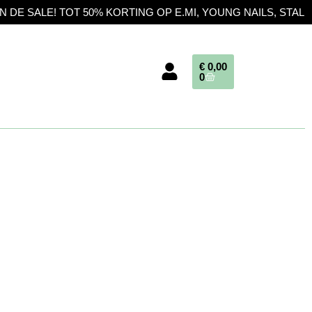
T 50% KORTING OP E.MI, YOUNG NAILS, STALEKS EN BARBIC
€
0,00
0