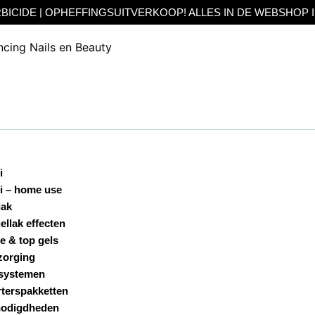
EFFINGSUITVERKOOP! ALLES IN DE WEBSHOP IN DE SALE! TO
i
i – home use
lak
ellak effecten
e & top gels
zorging
systemen
rterspakketten
odigdheden