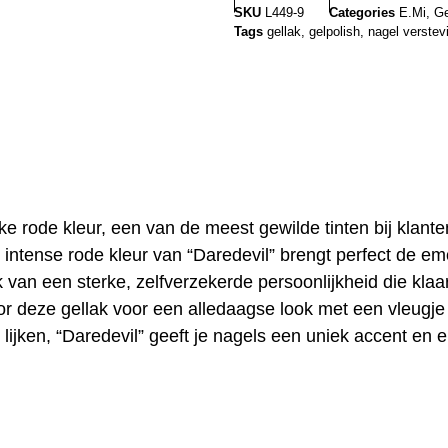
SKU
L449-9
Categories
E.Mi
,
Ge
Tags
gellak
,
gelpolish
,
nagel verstev
jke rode kleur, een van de meest gewilde tinten bij klan
 intense rode kleur van “Daredevil” brengt perfect de e
k van een sterke, zelfverzekerde persoonlijkheid die kla
oor deze gellak voor een alledaagse look met een vleugj
 lijken, “Daredevil” geeft je nagels een uniek accent en e