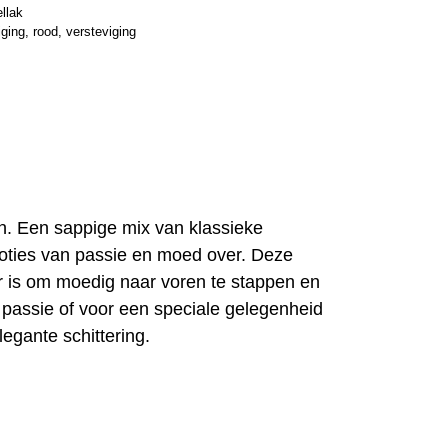
llak
iging
,
rood
,
versteviging
ten. Een sappige mix van klassieke
moties van passie en moed over. Deze
ar is om moedig naar voren te stappen en
e passie of voor een speciale gelegenheid
legante schittering.