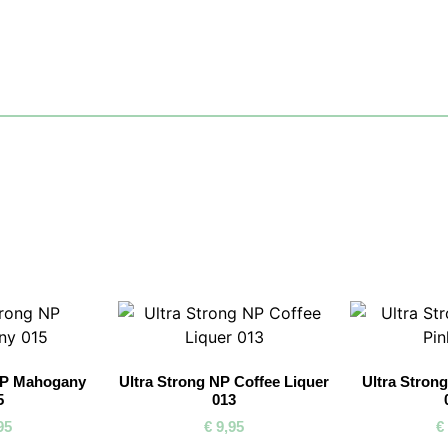
NP Mahogany
Ultra Strong NP Coffee Liquer
Ultra Stron
5
013
95
€
9,95
€