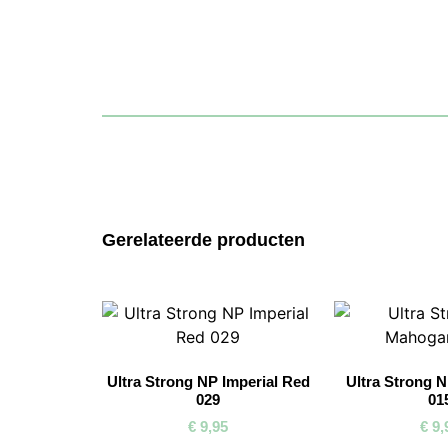
Gerelateerde producten
Ultra Strong NP Imperial Red
Ultra Strong 
029
01
€
9,95
€
9,