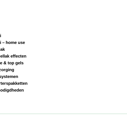
i
i – home use
lak
ellak effecten
e & top gels
zorging
systemen
rterspakketten
odigdheden