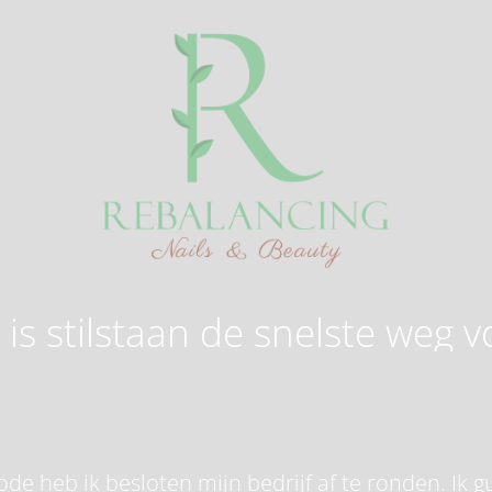
is stilstaan de snelste weg v
de heb ik besloten mijn bedrijf af te ronden. Ik