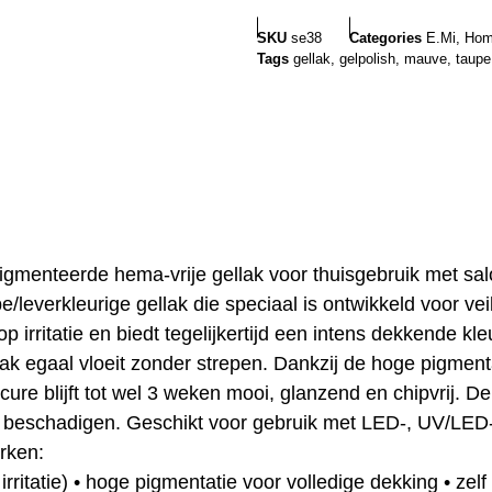
SKU
se38
Categories
E.Mi
,
Hom
Tags
gellak
,
gelpolish
,
mauve
,
taupe
epigmenteerde hema-vrije gellak voor thuisgebruik met sal
leverkleurige gellak die speciaal is ontwikkeld voor vei
p irritatie en biedt tegelijkertijd een intens dekkende kl
ak egaal vloeit zonder strepen. Dankzij de hoge pigmentat
icure blijft tot wel 3 weken mooi, glanzend en chipvrij. 
te beschadigen. Geschikt voor gebruik met LED-, UV/LED
rken:
rritatie) • hoge pigmentatie voor volledige dekking • zelf