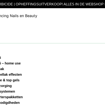
EFFINGSUITVERKOOP! ALLES IN DE WEBSHOP IN DE SALE! TO
i
i – home use
lak
ellak effecten
e & top gels
zorging
systemen
rterspakketten
odigdheden