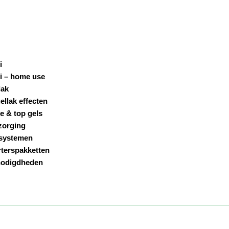
i
i – home use
lak
ellak effecten
e & top gels
zorging
systemen
rterspakketten
odigdheden