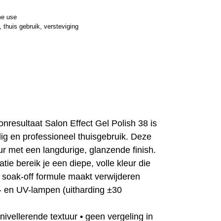
e use
,
thuis gebruik
,
versteviging
onresultaat
Salon Effect Gel Polish 38 is
lig en professioneel thuisgebruik. Deze
eur met een langdurige, glanzende finish.
ie bereik je een diepe, volle kleur die
De soak-off formule maakt verwijderen
- en UV-lampen (uitharding ±30
 nivellerende textuur • geen vergeling in