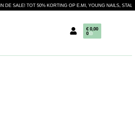
T 50% KORTING OP E.MI, YOUNG NAILS, STALEKS EN BARBIC
€
0,00
0