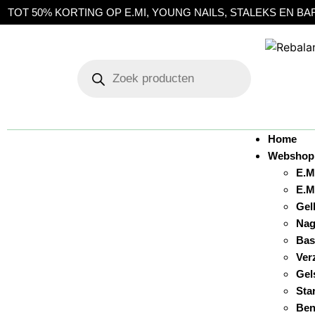
TING OP E.MI, YOUNG NAILS, STALEKS EN BARBICIDE | OPH
Home
Webshop
E.M
E.M
Gel
Nag
Bas
Ver
Gel
Sta
Ben