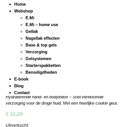
Home
Webshop
E.Mi
E.Mi – home use
Gellak
Nagellak effecten
Base & top gels
Verzorging
Gelsystemen
Starterspakketten
FEHU BODY LOTION
Benodigdheden
WISHES & CRUMBLE,
E-book
100 ML
Blog
Contact
Hydraterende hand- en bodylotion – Snel intrekkende
verzorging voor de droge huid. Met een heerlijke cookie geur.
€
12,29
Uitverkocht