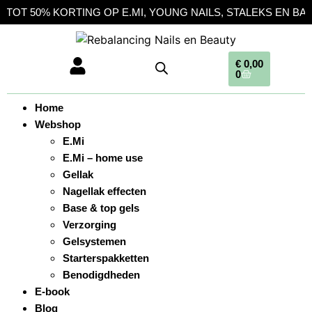
0% KORTING OP E.MI, YOUNG NAILS, STALEKS EN BARBICIDE
€
0,00
0
Home
Webshop
E.Mi
E.Mi – home use
Gellak
Nagellak effecten
Base & top gels
Verzorging
Gelsystemen
Starterspakketten
Benodigdheden
E-book
Blog