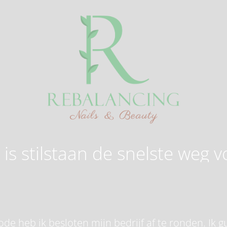
is stilstaan de snelste weg v
de heb ik besloten mijn bedrijf af te ronden. Ik