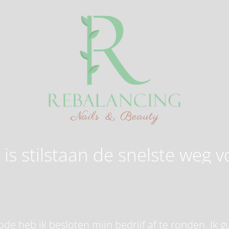
is stilstaan de snelste weg v
de heb ik besloten mijn bedrijf af te ronden. Ik