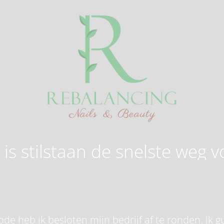
is stilstaan de snelste weg v
de heb ik besloten mijn bedrijf af te ronden. Ik