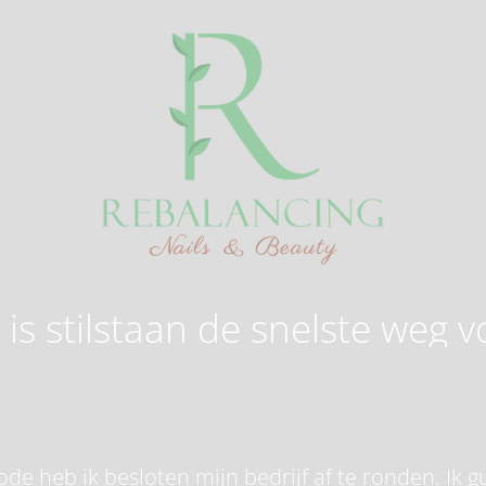
is stilstaan de snelste weg v
de heb ik besloten mijn bedrijf af te ronden. Ik