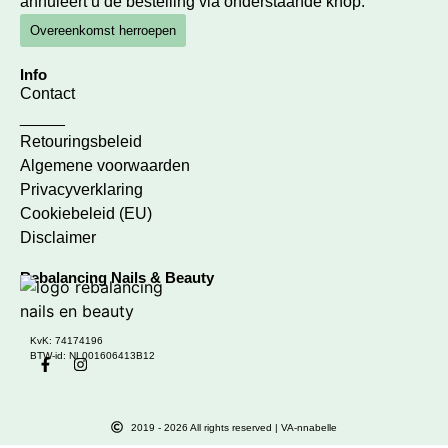
annuleert u de bestelling via onderstaande knop.
Overeenkomst herroepen
Info
Contact
_____
Retouringsbeleid
Algemene voorwaarden
Privacyverklaring
Cookiebeleid (EU)
Disclaimer
Rebalancing Nails & Beauty
KvK: 74174196
BTW-id: NL001606413B12
2019 - 2026 All rights reserved | VA-nnabelle