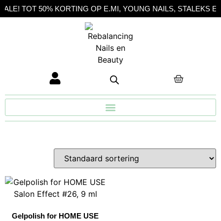
E! TOT 50% KORTING OP E.MI, YOUNG NAILS, STALEKS EN B
Gelpolish for HOME USE