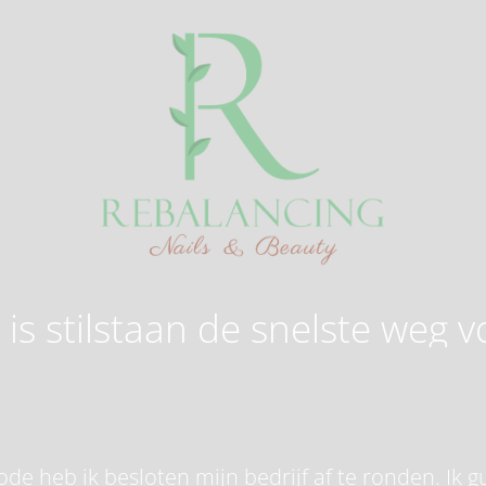
is stilstaan de snelste weg v
de heb ik besloten mijn bedrijf af te ronden. Ik