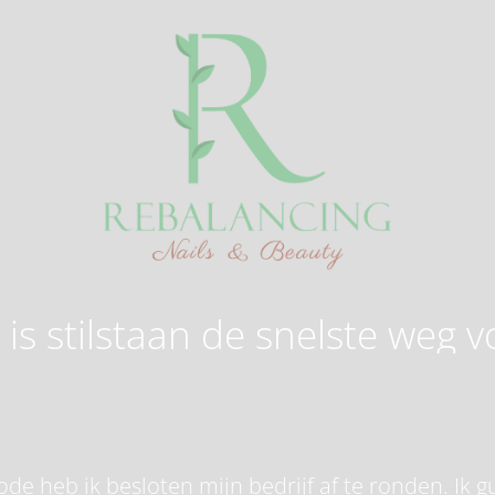
is stilstaan de snelste weg v
de heb ik besloten mijn bedrijf af te ronden. Ik