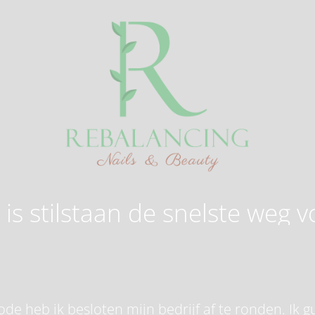
is stilstaan de snelste weg v
de heb ik besloten mijn bedrijf af te ronden. Ik