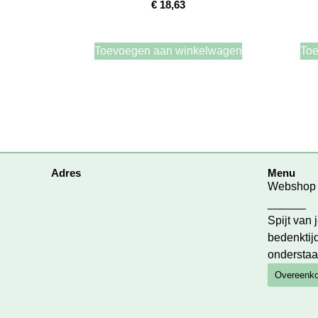
€
18,63
Toevoegen aan winkelwagen
Toe
Adres
Menu
Webshop
______
Spijt van
bedenktijd
onderstaa
Overeenko