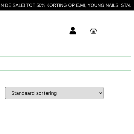
 SALE! TOT 50% KORTING OP E.MI, YOUNG NAILS, STALEKS 