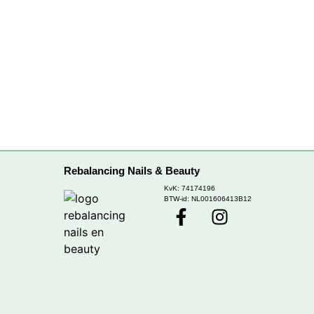
Rebalancing Nails & Beauty
KvK: 74174196
BTW-id: NL001606413B12