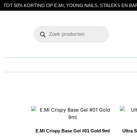
T 50% KORTING OP E.MI, YOUNG NAILS, STALEKS EN BARBIC
E.Mi Crispy Base Gel #01 Gold 9ml
Ultra 