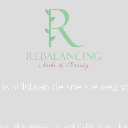
is stilstaan de snelste weg v
de heb ik besloten mijn bedrijf af te ronden. Ik