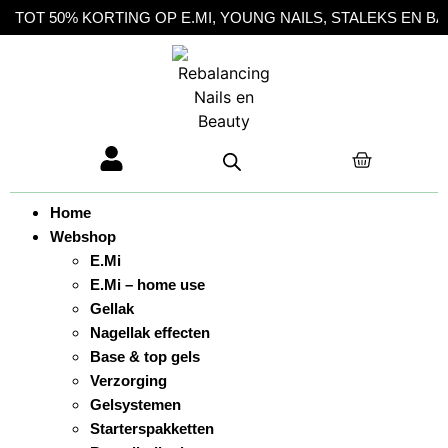
OT 50% KORTING OP E.MI, YOUNG NAILS, STALEKS EN BARBI
Home
Webshop
E.Mi
E.Mi – home use
Gellak
Nagellak effecten
Base & top gels
Verzorging
Gelsystemen
Starterspakketten