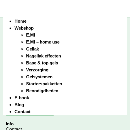
It seems we can’t find what you’re looking for.
Home
Adres
Webshop
E.Mi
E.Mi – home use
Gellak
Nagellak effecten
Base & top gels
Verzorging
Menu
Gelsystemen
Webshop
Starterspakketten
______
Benodigdheden
Spijt van je aankoop? Binnen 14 dagen bedenktijd
E-book
annuleert u de bestelling via onderstaande knop.
Blog
Overeenkomst herroepen
Contact
Info
Contact