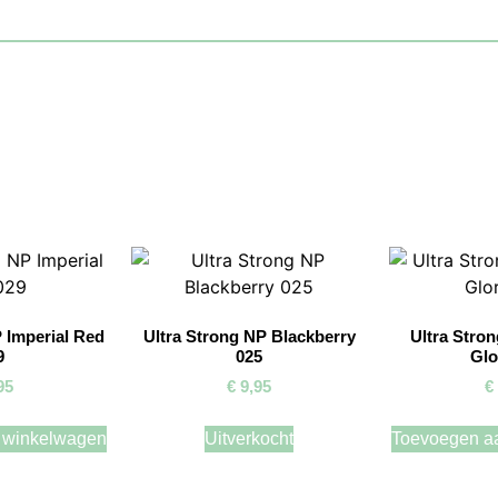
 Imperial Red
Ultra Strong NP Blackberry
Ultra Stro
9
025
Glo
95
€
9,95
€
 winkelwagen
Uitverkocht
Toevoegen a