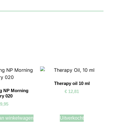
Therapy oil 10 ml
ng NP Morning
€
12,81
ry 020
9,95
an winkelwagen
Uitverkocht