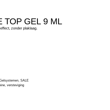
E TOP GEL 9 ML
effect, zonder plaklaag.
Gelsystemen
,
SALE
hine
,
versteviging