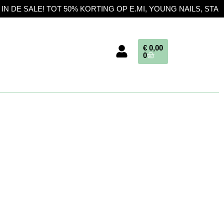
OT 50% KORTING OP E.MI, YOUNG NAILS, STALEKS EN BARBI
€
0,00
0