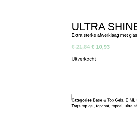
ULTRA SHIN
Extra sterke afwerklaag met glas
€
21,84
€
10,93
Uitverkocht
Categories
Base & Top Gels
,
E.Mi
,
Tags
top gel
,
topcoat
,
topgel
,
ultra s