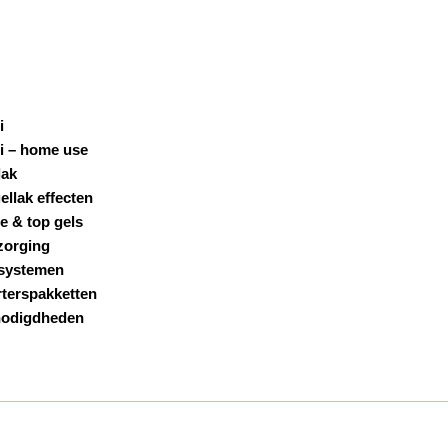
i
i – home use
lak
ellak effecten
e & top gels
zorging
systemen
rterspakketten
odigdheden