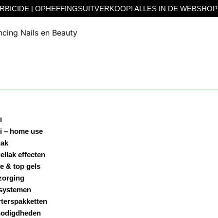
HEFFINGSUITVERKOOP! ALLES IN DE WEBSHOP IN DE SALE! T
i
i – home use
lak
ellak effecten
e & top gels
zorging
systemen
rterspakketten
odigdheden