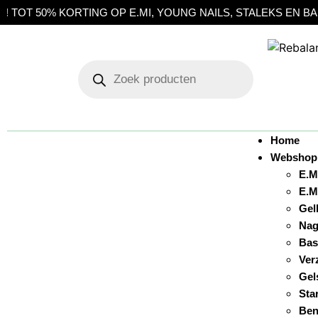
RTING OP E.MI, YOUNG NAILS, STALEKS EN BARBICIDE | OP
Home
Webshop
E.M
E.M
Gel
Nag
Bas
Ver
Gel
Sta
Ben